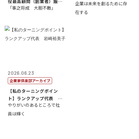
役最高顧問（創業者）飯田
企業は未来を創るために存
藤...
「事之将成 大胆不敵」
亮
在する
2026.06.23
企業家倶楽部アーカイブ
【私のターニングポイン
ト】ランクアップ代表 岩
やりがいのあるところで社
崎裕美子
員は輝く