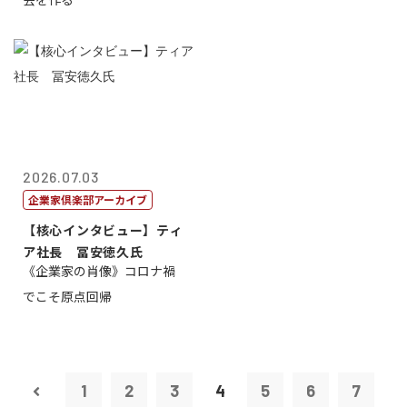
2026.07.03
企業家倶楽部アーカイブ
【核心インタビュー】ティ
ア社長 冨安徳久氏
《企業家の肖像》コロナ禍
でこそ原点回帰
1
2
3
4
5
6
7