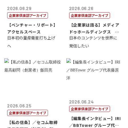
2026.06.29
2026.06.26
企業家倶楽部アーカイブ
企業家倶楽部アーカイブ
【ベンチャー・リポート】
【企業家は語る】メディア
アクセルスペース
ドゥホールディングス 代
日本初の量産衛星打ち上げ
日本のコンテンツを世界に
表取締役社長...
へ
発信したい
2026.06.24
2026.06.25
企業家倶楽部アーカイブ
企業家倶楽部アーカイブ
【編集長インタビュー】IRI
【私の信条】／セコム取締
／BBTower グループ代表