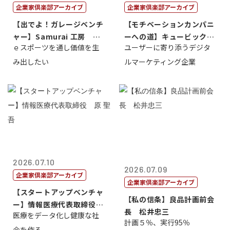
企業家倶楽部アーカイブ
企業家倶楽部アーカイブ
【出でよ！ガレージベンチ
【モチベーションカンパニ
ャー】Samurai 工房 代
ーへの道】キュービック代
ｅスポーツを通し価値を生
ユーザーに寄り添うデジタ
表取締...
表取締役CE...
み出したい
ルマーケティング企業
2026.07.10
2026.07.09
企業家倶楽部アーカイブ
企業家倶楽部アーカイブ
【スタートアップベンチャ
【私の信条】良品計画前会
ー】情報医療代表取締役
長 松井忠三
医療をデータ化し健康な社
原 聖吾
計画５％、実行95％
会を作る