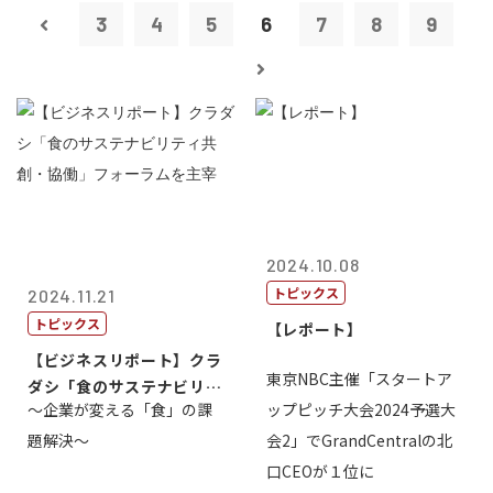
3
4
5
6
7
8
9
2024.10.08
トピックス
2024.11.21
トピックス
【レポート】
【ビジネスリポート】クラ
東京NBC主催「スタートア
ダシ「食のサステナビリテ
～企業が変える「食」の課
ップピッチ大会2024予選大
ィ共創・協働...
題解決～
会2」でGrandCentralの北
口CEOが１位に