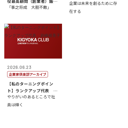
役最高顧問（創業者）飯田
企業は未来を創るために存
藤...
「事之将成 大胆不敵」
亮
在する
2026.06.23
企業家倶楽部アーカイブ
【私のターニングポイン
ト】ランクアップ代表 岩
やりがいのあるところで社
崎裕美子
員は輝く