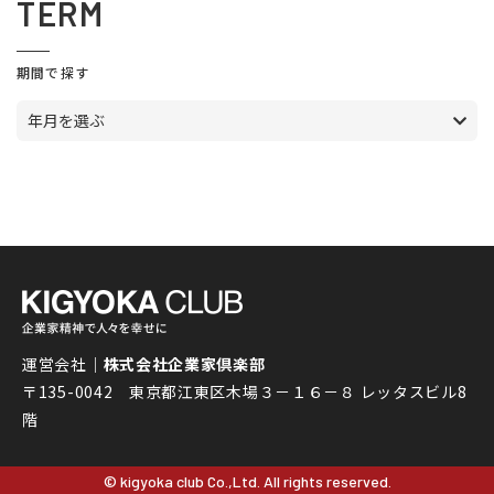
TERM
期間で探す
年月を選ぶ
運営会社｜
株式会社企業家倶楽部
〒135-0042 東京都江東区木場３－１６－８ レッタスビル8
階
© kigyoka club Co.,Ltd. All rights reserved.