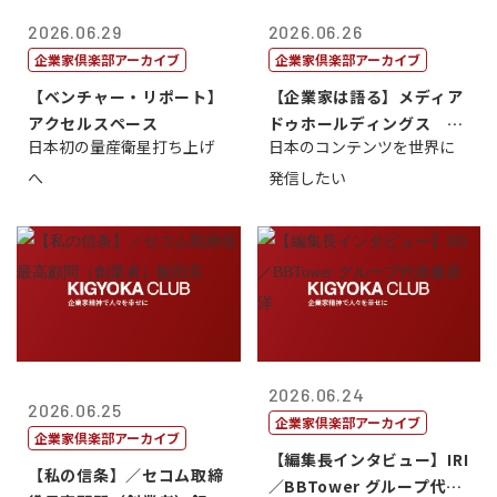
2026.06.29
2026.06.26
企業家倶楽部アーカイブ
企業家倶楽部アーカイブ
【ベンチャー・リポート】
【企業家は語る】メディア
アクセルスペース
ドゥホールディングス 代
日本初の量産衛星打ち上げ
日本のコンテンツを世界に
表取締役社長...
へ
発信したい
2026.06.24
2026.06.25
企業家倶楽部アーカイブ
企業家倶楽部アーカイブ
【編集長インタビュー】IRI
【私の信条】／セコム取締
／BBTower グループ代表