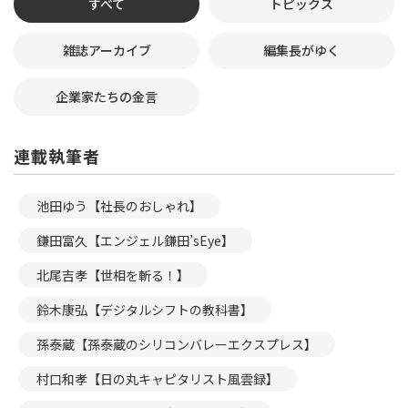
すべて
トピックス
雑誌アーカイブ
編集長がゆく
企業家たちの金言
連載執筆者
池田ゆう【社長のおしゃれ】
鎌田富久【エンジェル鎌田’sEye】
北尾吉孝【世相を斬る！】
鈴木康弘【デジタルシフトの教科書】
孫泰蔵【孫泰蔵のシリコンバレーエクスプレス】
村口和孝【日の丸キャピタリスト風雲録】