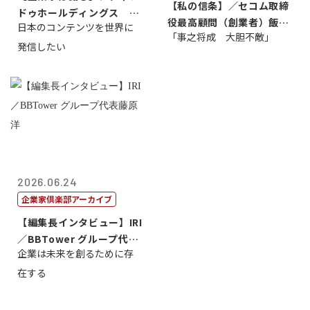
【私の信条】／セコム取締
ドゥホールディングス 代
役最高顧問（創業者）飯田
日本のコンテンツを世界に
表取締役社長...
「事之将成 大胆不敵」
亮
発信したい
2026.06.24
企業家倶楽部アーカイブ
【編集長インタビュー】IRI
／BBTower グループ代表
企業は未来を創るために存
藤...
在する