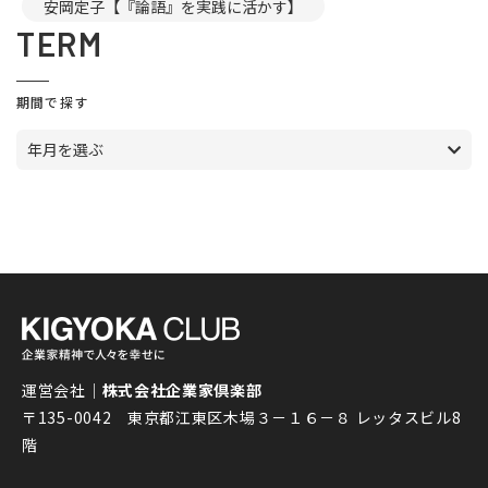
安岡定子【『論語』を実践に活かす】
TERM
期間で探す
年月を選ぶ
運営会社｜
株式会社企業家倶楽部
〒135-0042 東京都江東区木場３－１６－８ レッタスビル8
階