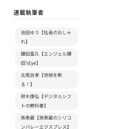
連載執筆者
池田ゆう【社長のおしゃ
れ】
鎌田富久【エンジェル鎌
田’sEye】
北尾吉孝【世相を斬
る！】
鈴木康弘【デジタルシフ
トの教科書】
孫泰蔵【孫泰蔵のシリコ
ンバレーエクスプレス】