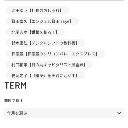
池田ゆう【社長のおしゃれ】
鎌田富久【エンジェル鎌田’sEye】
北尾吉孝【世相を斬る！】
鈴木康弘【デジタルシフトの教科書】
孫泰蔵【孫泰蔵のシリコンバレーエクスプレス】
村口和孝【日の丸キャピタリスト風雲録】
安岡定子【『論語』を実践に活かす】
TERM
期間で探す
年月を選ぶ