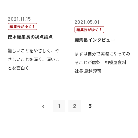
2021.11.15
2021.05.01
編集長がゆく！
編集長がゆく！
徳永編集長の視点論点
編集長インタビュー
難しいことをやさしく、や
まずは自分で実際にやってみ
さしいことを深く、深いこ
ることが信条 相模屋食料
とを面白く
社長 鳥越淳司
1
2
3