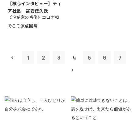
【核心インタビュー】ティ
ア社長 冨安徳久氏
《企業家の肖像》コロナ禍
でこそ原点回帰
1
2
3
4
5
6
7