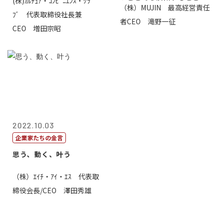
(株)ｶﾙﾁｭｱ・ｺﾝﾋﾞﾆｴﾝｽ・ｸﾗ
（株）MUJIN 最高経営責任
ﾌﾞ 代表取締役社長兼
者CEO 滝野一征
CEO 増田宗昭
2022.10.03
企業家たちの金言
思う、動く、叶う
（株）ｴｲﾁ・ｱｲ・ｴｽ 代表取
締役会長/CEO 澤田秀雄