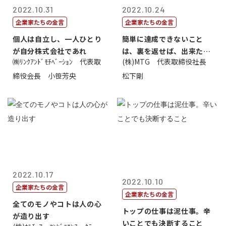
2022.10.31
2022.10.24
企業家たちの金言
企業家たちの金言
個人は自立し、一人ひとり
簡単に達成できないこと
が自分株式会社であれ
は、裏を返せば、出来たら
㈱ﾘﾝｸｱﾝﾄﾞﾓﾁﾍﾞｰｼｮﾝ 代表取
(株)MTG 代表取締役社長
価値があるとい...
締役会長 小笹芳央
松下剛
2022.10.17
2022.10.10
企業家たちの金言
企業家たちの金言
全てのモノやコトは人の心
トップの仕事は泥仕事。辛
が造り出す
いことでも決断すること