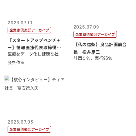
2026.07.10
2026.07.09
企業家倶楽部アーカイブ
企業家倶楽部アーカイブ
【スタートアップベンチャ
【私の信条】良品計画前会
ー】情報医療代表取締役
長 松井忠三
医療をデータ化し健康な社
原 聖吾
計画５％、実行95％
会を作る
2026.07.03
企業家倶楽部アーカイブ