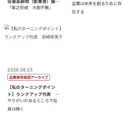
役最高顧問（創業者）飯田
企業は未来を創るために存
藤...
「事之将成 大胆不敵」
亮
在する
2026.06.23
企業家倶楽部アーカイブ
【私のターニングポイン
ト】ランクアップ代表 岩
やりがいのあるところで社
崎裕美子
員は輝く