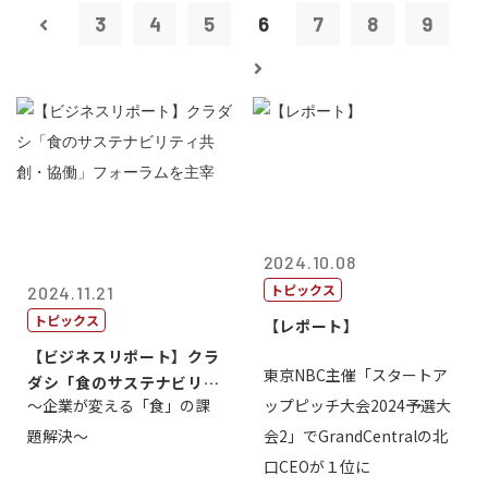
3
4
5
6
7
8
9
2024.10.08
トピックス
2024.11.21
トピックス
【レポート】
【ビジネスリポート】クラ
東京NBC主催「スタートア
ダシ「食のサステナビリテ
～企業が変える「食」の課
ップピッチ大会2024予選大
ィ共創・協働...
題解決～
会2」でGrandCentralの北
口CEOが１位に