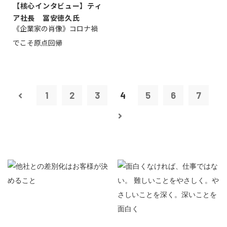
【核心インタビュー】ティ
ア社長 冨安徳久氏
《企業家の肖像》コロナ禍
でこそ原点回帰
1
2
3
4
5
6
7