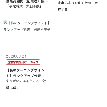
役最高顧問（創業者）飯田
企業は未来を創るために存
藤...
「事之将成 大胆不敵」
亮
在する
2026.06.23
企業家倶楽部アーカイブ
【私のターニングポイン
ト】ランクアップ代表 岩
やりがいのあるところで社
崎裕美子
員は輝く