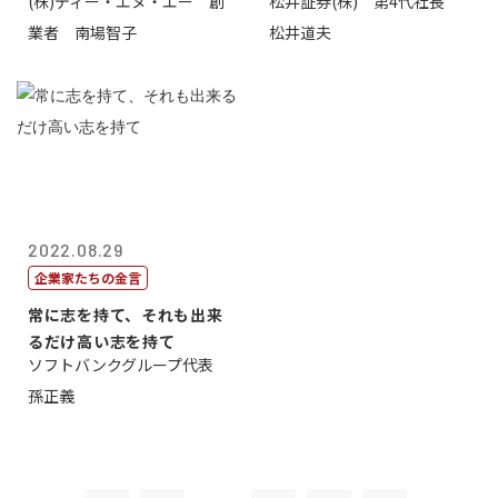
(株)ディー・エヌ・エー 創
松井証券(株) 第4代社長
から
業者 南場智子
松井道夫
2022.08.29
企業家たちの金言
常に志を持て、それも出来
るだけ高い志を持て
ソフトバンクグループ代表
孫正義