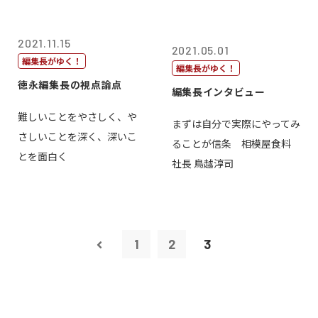
2021.11.15
2021.05.01
編集長がゆく！
編集長がゆく！
徳永編集長の視点論点
編集長インタビュー
難しいことをやさしく、や
まずは自分で実際にやってみ
さしいことを深く、深いこ
ることが信条 相模屋食料
とを面白く
社長 鳥越淳司
1
2
3