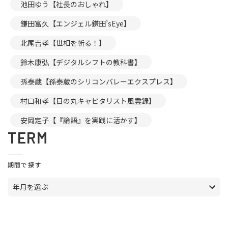
池田ゆう【社長のおしゃれ】
鎌田富久【エンジェル鎌田’sEye】
北尾吉孝【世相を斬る！】
鈴木康弘【デジタルシフトの教科書】
孫泰蔵【孫泰蔵のシリコンバレーエクスプレス】
村口和孝【日の丸キャピタリスト風雲録】
安岡定子【『論語』を実践に活かす】
TERM
期間で探す
年月を選ぶ