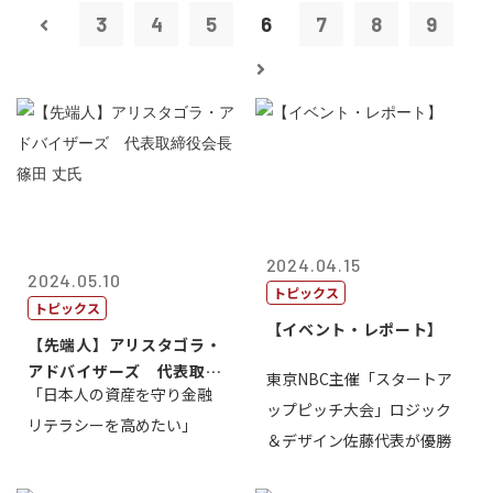
3
4
5
6
7
8
9
2024.04.15
2024.05.10
トピックス
トピックス
【イベント・レポート】
【先端人】アリスタゴラ・
アドバイザーズ 代表取締
東京NBC主催「スタートア
「日本人の資産を守り金融
役会長 篠田...
ップピッチ大会」ロジック
リテラシーを高めたい」
＆デザイン佐藤代表が優勝