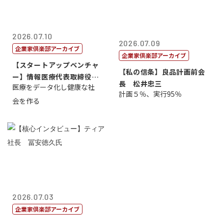
2026.07.10
2026.07.09
企業家倶楽部アーカイブ
企業家倶楽部アーカイブ
【スタートアップベンチャ
【私の信条】良品計画前会
ー】情報医療代表取締役
長 松井忠三
医療をデータ化し健康な社
原 聖吾
計画５％、実行95％
会を作る
2026.07.03
企業家倶楽部アーカイブ