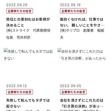
2022.09.26
2022.09.19
企業家たちの金言
企業家たちの金言
他社との差別化はお客様が
面白くなければ、仕事では
決めること
ない。 難しいことをやさし
(株)ストライク 代表取締役
(株)ホリプロ 創業者 堀威
く。やさし...
社長 荒井邦彦
夫
2022.09.12
2022.09.05
企業家たちの金言
企業家たちの金言
失敗して転んでもタダでは
会社を潰さずにこれたのは
起きない
「引き算の決断」があった