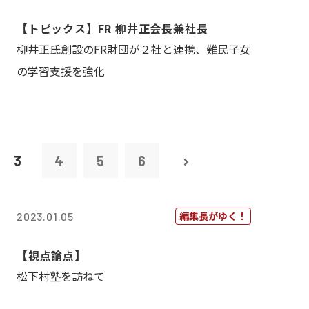
【トピックス】FR 柳井正会長兼社長
柳井正氏創設のFR財団が２社と連携、難民子女
の学習支援を強化
3
4
5
6
編集長がゆく！
2023.01.05
【視点論点】
松下村塾を訪ねて