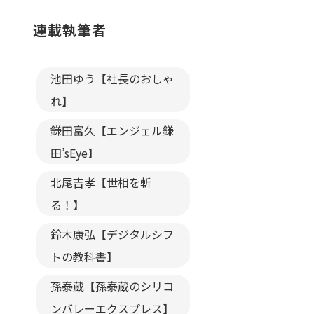
連載執筆者
池田ゆう【社長のおしゃ
れ】
鎌田富久【エンジェル鎌
田’sEye】
北尾吉孝【世相を斬
る！】
鈴木康弘【デジタルシフ
トの教科書】
孫泰蔵【孫泰蔵のシリコ
ンバレーエクスプレス】