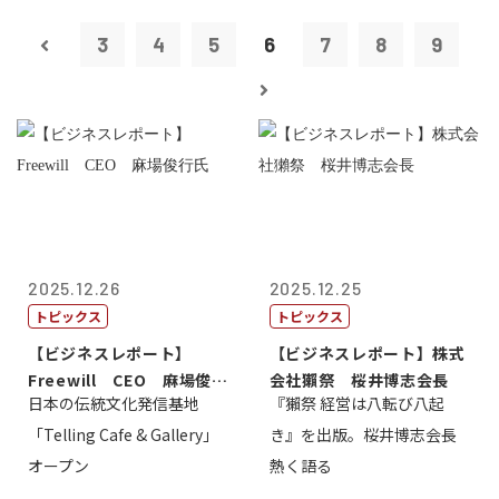
3
4
5
6
7
8
9
2025.12.26
2025.12.25
トピックス
トピックス
【ビジネスレポート】
【ビジネスレポート】株式
Freewill CEO 麻場俊行
会社獺祭 桜井博志会長
日本の伝統文化発信基地
『獺祭 経営は八転び八起
氏
「Telling Cafe & Gallery」
き』を出版。桜井博志会長
オープン
熱く語る