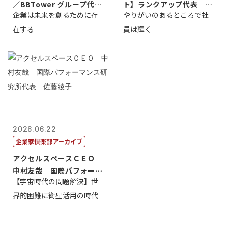
／BBTower グループ代表
ト】ランクアップ代表 岩
企業は未来を創るために存
やりがいのあるところで社
藤...
崎裕美子
在する
員は輝く
2026.06.22
企業家倶楽部アーカイブ
アクセルスペースＣＥＯ
中村友哉 国際パフォーマ
【宇宙時代の問題解決】世
ンス研究所代...
界的困難に衛星活用の時代