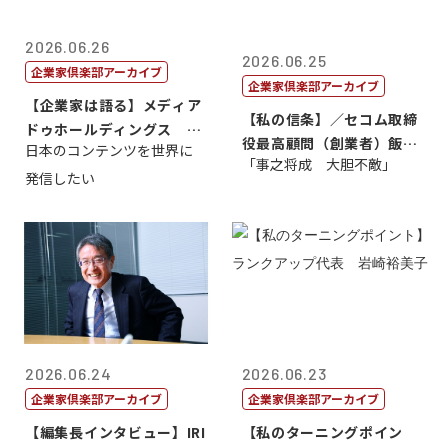
2026.06.26
2026.06.25
企業家倶楽部アーカイブ
企業家倶楽部アーカイブ
【企業家は語る】メディア
【私の信条】／セコム取締
ドゥホールディングス 代
役最高顧問（創業者）飯田
日本のコンテンツを世界に
表取締役社長...
「事之将成 大胆不敵」
亮
発信したい
2026.06.24
2026.06.23
企業家倶楽部アーカイブ
企業家倶楽部アーカイブ
【編集長インタビュー】IRI
【私のターニングポイン