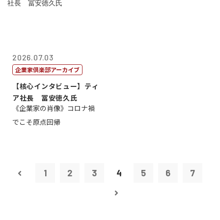
2026.07.03
企業家倶楽部アーカイブ
【核心インタビュー】ティ
ア社長 冨安徳久氏
《企業家の肖像》コロナ禍
でこそ原点回帰
1
2
3
4
5
6
7