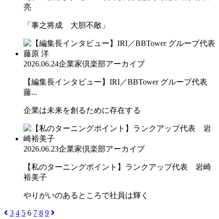
亮
「事之将成 大胆不敵」
2026.06.24
企業家倶楽部アーカイブ
【編集長インタビュー】IRI／BBTower グループ代表
藤...
企業は未来を創るために存在する
2026.06.23
企業家倶楽部アーカイブ
【私のターニングポイント】ランクアップ代表 岩崎
裕美子
やりがいのあるところで社員は輝く
3
4
5
6
7
8
9