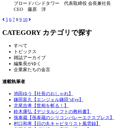
ブロードバンドタワー 代表取締役 会長兼社長
CEO 藤原 洋
5
6
7
8
9
10
CATEGORY
カテゴリで探す
すべて
トピックス
雑誌アーカイブ
編集長がゆく
企業家たちの金言
連載執筆者
池田ゆう【社長のおしゃれ】
鎌田富久【エンジェル鎌田’sEye】
北尾吉孝【世相を斬る！】
鈴木康弘【デジタルシフトの教科書】
孫泰蔵【孫泰蔵のシリコンバレーエクスプレス】
村口和孝【日の丸キャピタリスト風雲録】