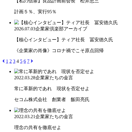
【私の信条】良品計画前会長 松井忠三
計画５％、実行95％
2026.07.03
企業家倶楽部アーカイブ
【核心インタビュー】ティア社長 冨安徳久氏
《企業家の肖像》コロナ禍でこそ原点回帰
1
2
3
4
5
6
7
2022.03.28
企業家たちの金言
常に革新的であれ 現状を否定せよ
セコム株式会社 創業者 飯田亮氏
2022.03.21
企業家たちの金言
理念の共有を徹底せよ