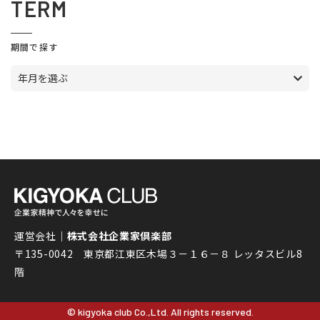
TERM
期間で探す
年月を選ぶ
運営会社｜
株式会社企業家倶楽部
〒135-0042 東京都江東区木場３－１６－８ レッタスビル8
階
© kigyoka club Co.,Ltd. All rights reserved.