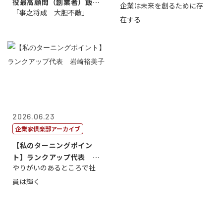
役最高顧問（創業者）飯田
企業は未来を創るために存
藤...
「事之将成 大胆不敵」
亮
在する
2026.06.23
企業家倶楽部アーカイブ
【私のターニングポイン
ト】ランクアップ代表 岩
やりがいのあるところで社
崎裕美子
員は輝く