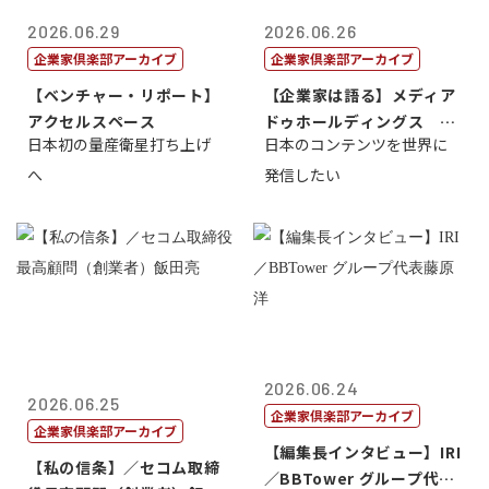
2026.06.29
2026.06.26
企業家倶楽部アーカイブ
企業家倶楽部アーカイブ
【ベンチャー・リポート】
【企業家は語る】メディア
アクセルスペース
ドゥホールディングス 代
日本初の量産衛星打ち上げ
日本のコンテンツを世界に
表取締役社長...
へ
発信したい
2026.06.24
2026.06.25
企業家倶楽部アーカイブ
企業家倶楽部アーカイブ
【編集長インタビュー】IRI
【私の信条】／セコム取締
／BBTower グループ代表