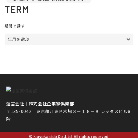
TERM
期間で探す
年月を選ぶ
運営会社｜
株式会社企業家倶楽部
〒135-0042 東京都江東区木場３－１６－８ レッタスビル8
階
© kigyoka club Co.,Ltd. All rights reserved.