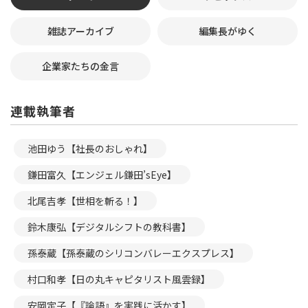
雑誌アーカイブ
編集長がゆく
企業家たちの金言
連載執筆者
池田ゆう【社長のおしゃれ】
鎌田富久【エンジェル鎌田’sEye】
北尾吉孝【世相を斬る！】
鈴木康弘【デジタルシフトの教科書】
孫泰蔵【孫泰蔵のシリコンバレーエクスプレス】
村口和孝【日の丸キャピタリスト風雲録】
安岡定子【『論語』を実践に活かす】