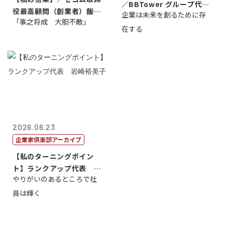
／BBTower グループ代表
役最高顧問（創業者）飯田
企業は未来を創るために存
藤...
「事之将成 大胆不敵」
亮
在する
2026.06.23
企業家倶楽部アーカイブ
【私のターニングポイン
ト】ランクアップ代表 岩
やりがいのあるところで社
崎裕美子
員は輝く