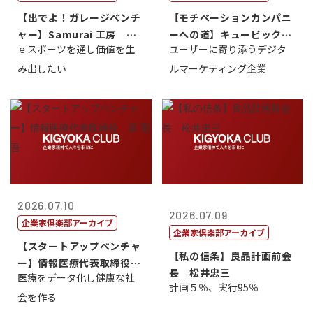
【出でよ！ガレージベンチ
【モチベーションカンパニ
ャー】Samurai 工房 代
ーへの道】キュービック代
ｅスポーツを通し価値を生
ユーザーに寄り添うデジタ
表取締...
表取締役CE...
み出したい
ルマーケティング企業
2026.07.10
2026.07.09
企業家倶楽部アーカイブ
企業家倶楽部アーカイブ
【スタートアップベンチャ
【私の信条】良品計画前会
ー】情報医療代表取締役
長 松井忠三
医療をデータ化し健康な社
原 聖吾
計画５％、実行95％
会を作る