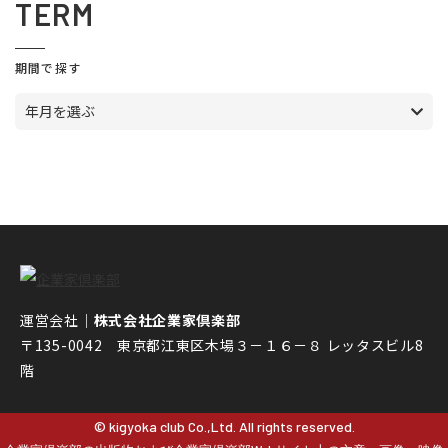
TERM
期間で探す
年月を選ぶ
運営会社｜
株式会社企業家倶楽部
〒135-0042 東京都江東区木場３－１６－８ レッタスビル8
階
© kigyoka club Co.,Ltd. All rights reserved.