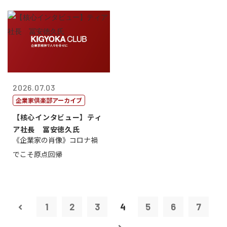
2026.07.03
企業家倶楽部アーカイブ
【核心インタビュー】ティ
ア社長 冨安徳久氏
《企業家の肖像》コロナ禍
でこそ原点回帰
1
2
3
4
5
6
7