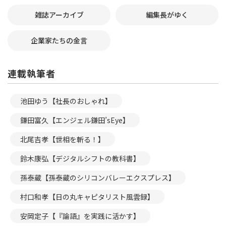
雑誌アーカイブ
編集長がゆく
企業家たちの金言
連載執筆者
池田ゆう【社長のおしゃれ】
鎌田富久【エンジェル鎌田’sEye】
北尾吉孝【世相を斬る！】
鈴木康弘【デジタルシフトの教科書】
孫泰蔵【孫泰蔵のシリコンバレーエクスプレス】
村口和孝【日の丸キャピタリスト風雲録】
安岡定子【『論語』を実践に活かす】