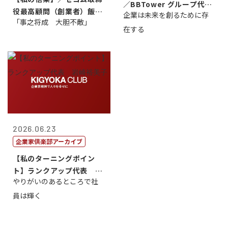
／BBTower グループ代表
役最高顧問（創業者）飯田
企業は未来を創るために存
藤...
「事之将成 大胆不敵」
亮
在する
2026.06.23
企業家倶楽部アーカイブ
【私のターニングポイン
ト】ランクアップ代表 岩
やりがいのあるところで社
崎裕美子
員は輝く