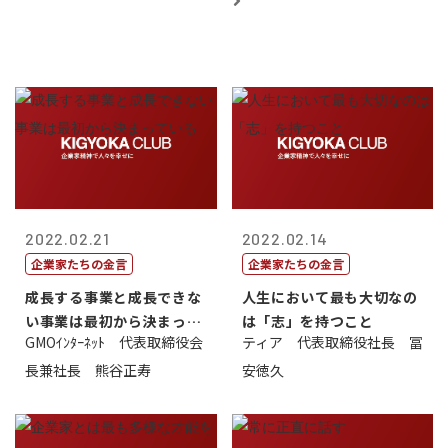
2022.02.21
2022.02.14
企業家たちの金言
企業家たちの金言
成長する事業と成長できな
人生において最も大切なの
い事業は最初から決まって
は「志」を持つこと
GMOｲﾝﾀｰﾈｯﾄ 代表取締役会
ティア 代表取締役社長 冨
いる
長兼社長 熊谷正寿
安徳久