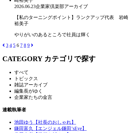
2026.06.23
企業家倶楽部アーカイブ
【私のターニングポイント】ランクアップ代表 岩崎
裕美子
やりがいのあるところで社員は輝く
3
4
5
6
7
8
9
CATEGORY
カテゴリで探す
すべて
トピックス
雑誌アーカイブ
編集長がゆく
企業家たちの金言
連載執筆者
池田ゆう【社長のおしゃれ】
鎌田富久【エンジェル鎌田’sEye】