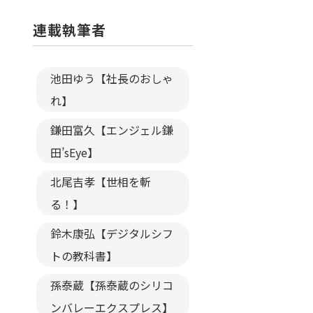
連載執筆者
池田ゆう【社長のおしゃ
れ】
鎌田富久【エンジェル鎌
田’sEye】
北尾吉孝【世相を斬
る！】
鈴木康弘【デジタルシフ
トの教科書】
孫泰蔵【孫泰蔵のシリコ
ンバレーエクスプレス】