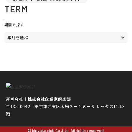
TERM
期間で探す
年月を選ぶ
運営会社｜
株式会社企業家倶楽部
〒135-0042 東京都江東区木場３－１６－８ レッタスビル8
階
© kigyoka club Co.,Ltd. All rights reserved.