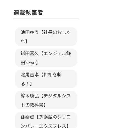
連載執筆者
池田ゆう【社長のおしゃ
れ】
鎌田富久【エンジェル鎌
田’sEye】
北尾吉孝【世相を斬
る！】
鈴木康弘【デジタルシフ
トの教科書】
孫泰蔵【孫泰蔵のシリコ
ンバレーエクスプレス】