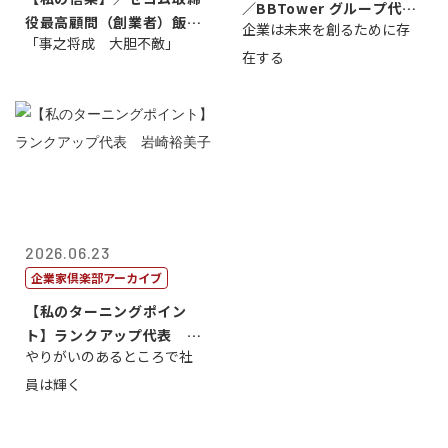
／BBTower グループ代表
役最高顧問（創業者）飯田
企業は未来を創るために存
藤...
「事之将成 大胆不敵」
亮
在する
2026.06.23
企業家倶楽部アーカイブ
【私のターニングポイン
ト】ランクアップ代表 岩
やりがいのあるところで社
崎裕美子
員は輝く