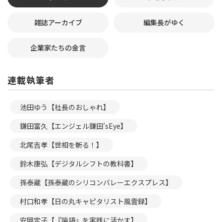
雑誌アーカイブ
編集長がゆく
企業家たちの金言
連載執筆者
池田ゆう【社長のおしゃれ】
鎌田富久【エンジェル鎌田’sEye】
北尾吉孝【世相を斬る！】
鈴木康弘【デジタルシフトの教科書】
孫泰蔵【孫泰蔵のシリコンバレーエクスプレス】
村口和孝【日の丸キャピタリスト風雲録】
安岡定子【『論語』を実践に活かす】