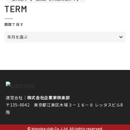
TERM
期間で探す
年月を選ぶ
運営会社｜
株式会社企業家倶楽部
〒135-0042 東京都江東区木場３－１６－８ レッタスビル8
階
© kigyoka club Co.,Ltd. All rights reserved.