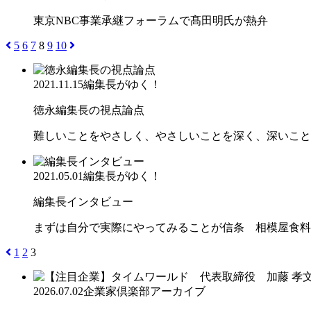
東京NBC事業承継フォーラムで髙田明氏が熱弁
5
6
7
8
9
10
2021.11.15
編集長がゆく！
徳永編集長の視点論点
難しいことをやさしく、やさしいことを深く、深いこと
2021.05.01
編集長がゆく！
編集長インタビュー
まずは自分で実際にやってみることが信条 相模屋食料
1
2
3
2026.07.02
企業家倶楽部アーカイブ