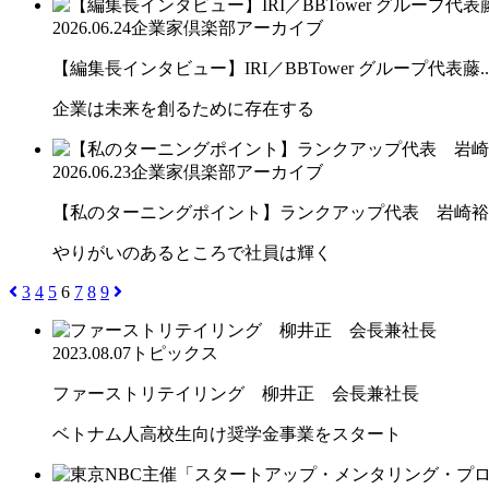
2026.06.24
企業家倶楽部アーカイブ
【編集長インタビュー】IRI／BBTower グループ代表藤..
企業は未来を創るために存在する
2026.06.23
企業家倶楽部アーカイブ
【私のターニングポイント】ランクアップ代表 岩崎裕
やりがいのあるところで社員は輝く
3
4
5
6
7
8
9
2023.08.07
トピックス
ファーストリテイリング 柳井正 会長兼社長
ベトナム人高校生向け奨学金事業をスタート