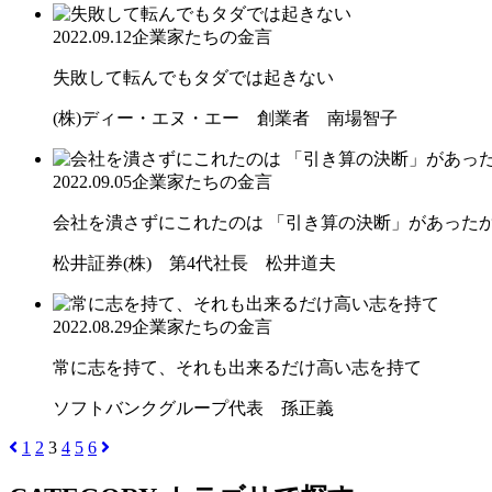
2022.09.12
企業家たちの金言
失敗して転んでもタダでは起きない
(株)ディー・エヌ・エー 創業者 南場智子
2022.09.05
企業家たちの金言
会社を潰さずにこれたのは 「引き算の決断」があった
松井証券(株) 第4代社長 松井道夫
2022.08.29
企業家たちの金言
常に志を持て、それも出来るだけ高い志を持て
ソフトバンクグループ代表 孫正義
1
2
3
4
5
6