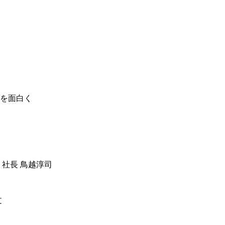
を面白く
 社長 鳥越淳司