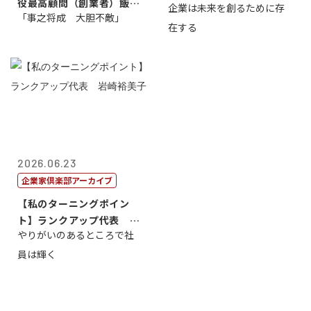
役最高顧問（創業者）飯田
企業は未来を創るために存
藤...
「事之将成 大胆不敵」
亮
在する
2026.06.23
企業家倶楽部アーカイブ
【私のターニングポイン
ト】ランクアップ代表 岩
やりがいのあるところで社
崎裕美子
員は輝く