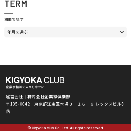
TERM
期間で探す
年月を選ぶ
運営会社｜
株式会社企業家倶楽部
〒135-0042 東京都江東区木場３－１６－８ レッタスビル8
階
© kigyoka club Co.,Ltd. All rights reserved.