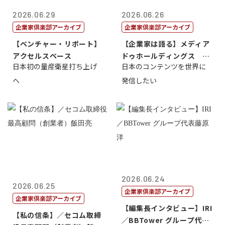
2026.06.29
2026.06.26
企業家倶楽部アーカイブ
企業家倶楽部アーカイブ
【ベンチャー・リポート】
【企業家は語る】メディア
アクセルスペース
ドゥホールディングス 代
日本初の量産衛星打ち上げ
日本のコンテンツを世界に
表取締役社長...
へ
発信したい
2026.06.24
2026.06.25
企業家倶楽部アーカイブ
企業家倶楽部アーカイブ
【編集長インタビュー】IRI
【私の信条】／セコム取締
／BBTower グループ代表