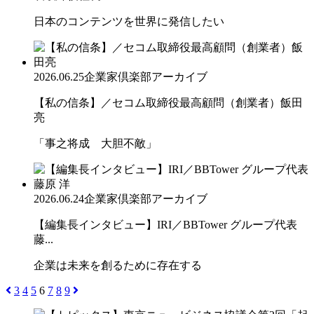
日本のコンテンツを世界に発信したい
2026.06.25
企業家倶楽部アーカイブ
【私の信条】／セコム取締役最高顧問（創業者）飯田
亮
「事之将成 大胆不敵」
2026.06.24
企業家倶楽部アーカイブ
【編集長インタビュー】IRI／BBTower グループ代表
藤...
企業は未来を創るために存在する
3
4
5
6
7
8
9