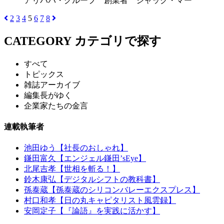
アリババ・グループ 創業者 ジャック・マー
2
3
4
5
6
7
8
CATEGORY
カテゴリで探す
すべて
トピックス
雑誌アーカイブ
編集長がゆく
企業家たちの金言
連載執筆者
池田ゆう【社長のおしゃれ】
鎌田富久【エンジェル鎌田’sEye】
北尾吉孝【世相を斬る！】
鈴木康弘【デジタルシフトの教科書】
孫泰蔵【孫泰蔵のシリコンバレーエクスプレス】
村口和孝【日の丸キャピタリスト風雲録】
安岡定子【『論語』を実践に活かす】