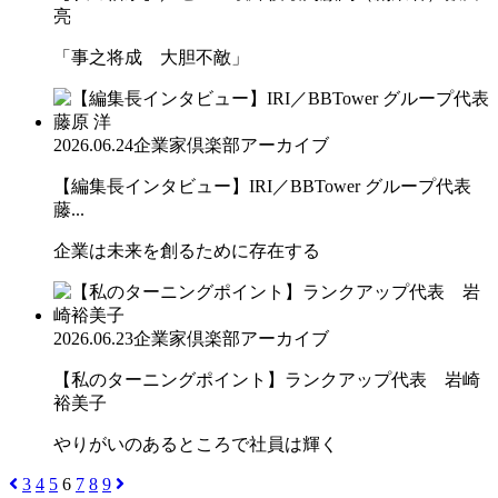
亮
「事之将成 大胆不敵」
2026.06.24
企業家倶楽部アーカイブ
【編集長インタビュー】IRI／BBTower グループ代表
藤...
企業は未来を創るために存在する
2026.06.23
企業家倶楽部アーカイブ
【私のターニングポイント】ランクアップ代表 岩崎
裕美子
やりがいのあるところで社員は輝く
3
4
5
6
7
8
9