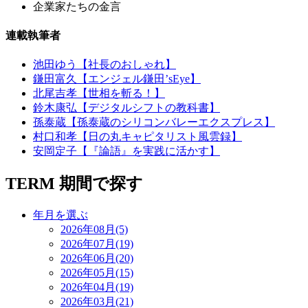
企業家たちの金言
連載執筆者
池田ゆう【社長のおしゃれ】
鎌田富久【エンジェル鎌田’sEye】
北尾吉孝【世相を斬る！】
鈴木康弘【デジタルシフトの教科書】
孫泰蔵【孫泰蔵のシリコンバレーエクスプレス】
村口和孝【日の丸キャピタリスト風雲録】
安岡定子【『論語』を実践に活かす】
TERM
期間で探す
年月を選ぶ
2026年08月(5)
2026年07月(19)
2026年06月(20)
2026年05月(15)
2026年04月(19)
2026年03月(21)