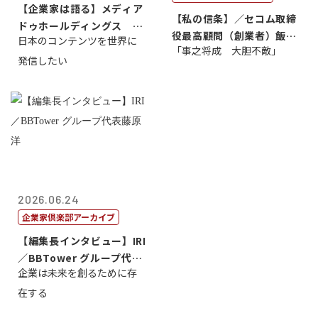
【企業家は語る】メディア
【私の信条】／セコム取締
ドゥホールディングス 代
役最高顧問（創業者）飯田
日本のコンテンツを世界に
表取締役社長...
「事之将成 大胆不敵」
亮
発信したい
2026.06.24
企業家倶楽部アーカイブ
【編集長インタビュー】IRI
／BBTower グループ代表
企業は未来を創るために存
藤...
在する