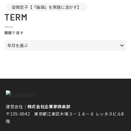
安岡定子【『論語』を実践に活かす】
TERM
期間で探す
年月を選ぶ
運営会社｜
株式会社企業家倶楽部
〒135-0042 東京都江東区木場３－１６－８ レッタスビル8
階