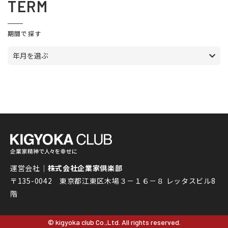
TERM
期間で探す
年月を選ぶ
運営会社｜
株式会社企業家倶楽部
〒135-0042 東京都江東区木場３－１６－８ レッタスビル8
階
© kigyoka club Co.,Ltd. All rights reserved.