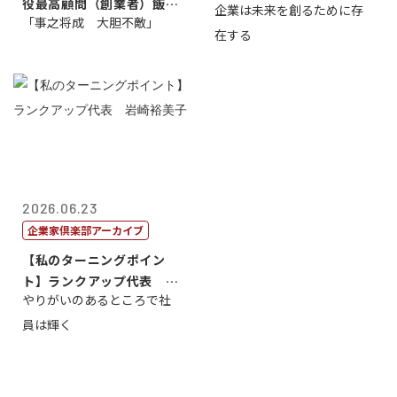
役最高顧問（創業者）飯田
企業は未来を創るために存
藤...
「事之将成 大胆不敵」
亮
在する
2026.06.23
企業家倶楽部アーカイブ
【私のターニングポイン
ト】ランクアップ代表 岩
やりがいのあるところで社
崎裕美子
員は輝く