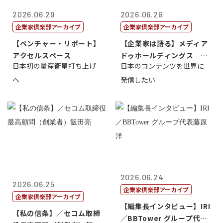
2026.06.29
2026.06.26
企業家倶楽部アーカイブ
企業家倶楽部アーカイブ
【ベンチャー・リポート】
【企業家は語る】メディア
アクセルスペース
ドゥホールディングス 代
日本初の量産衛星打ち上げ
日本のコンテンツを世界に
表取締役社長...
へ
発信したい
2026.06.24
2026.06.25
企業家倶楽部アーカイブ
企業家倶楽部アーカイブ
【編集長インタビュー】IRI
【私の信条】／セコム取締
／BBTower グループ代表