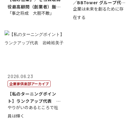
／BBTower グループ代表
役最高顧問（創業者）飯田
企業は未来を創るために存
藤...
「事之将成 大胆不敵」
亮
在する
2026.06.23
企業家倶楽部アーカイブ
【私のターニングポイン
ト】ランクアップ代表 岩
やりがいのあるところで社
崎裕美子
員は輝く