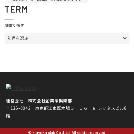
TERM
期間で探す
年月を選ぶ
運営会社｜
株式会社企業家倶楽部
〒135-0042 東京都江東区木場３－１６－８ レッタスビル8
階
© kigyoka club Co.,Ltd. All rights reserved.