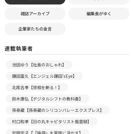
雑誌アーカイブ
編集長がゆく
企業家たちの金言
連載執筆者
池田ゆう【社長のおしゃれ】
鎌田富久【エンジェル鎌田’sEye】
北尾吉孝【世相を斬る！】
鈴木康弘【デジタルシフトの教科書】
孫泰蔵【孫泰蔵のシリコンバレーエクスプレス】
村口和孝【日の丸キャピタリスト風雲録】
安岡定子【『論語』を実践に活かす】