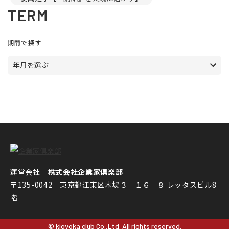
TERM
期間で探す
年月を選ぶ
運営会社｜
株式会社企業家倶楽部
〒135-0042 東京都江東区木場３－１６－８ レッタスビル8
階
© kigyoka club Co.,Ltd. All rights reserved.