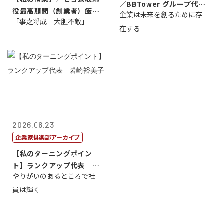
／BBTower グループ代表
役最高顧問（創業者）飯田
企業は未来を創るために存
藤...
「事之将成 大胆不敵」
亮
在する
2026.06.23
企業家倶楽部アーカイブ
【私のターニングポイン
ト】ランクアップ代表 岩
やりがいのあるところで社
崎裕美子
員は輝く