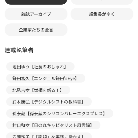
雑誌アーカイブ
編集長がゆく
企業家たちの金言
連載執筆者
池田ゆう【社長のおしゃれ】
鎌田富久【エンジェル鎌田’sEye】
北尾吉孝【世相を斬る！】
鈴木康弘【デジタルシフトの教科書】
孫泰蔵【孫泰蔵のシリコンバレーエクスプレス】
村口和孝【日の丸キャピタリスト風雲録】
安岡定子【『論語』を実践に活かす】