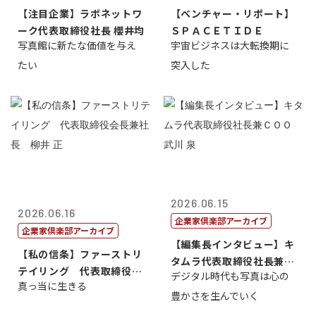
【注目企業】ラボネットワ
【ベンチャー・リポート】
ーク代表取締役社長 櫻井均
ＳＰＡＣＥＴＩＤＥ
写真館に新たな価値を与え
宇宙ビジネスは大転換期に
たい
突入した
2026.06.15
2026.06.16
企業家倶楽部アーカイブ
企業家倶楽部アーカイブ
【編集長インタビュー】キ
【私の信条】ファーストリ
タムラ代表取締役社長兼Ｃ
テイリング 代表取締役会
デジタル時代も写真は心の
ＯＯ 武川 ...
真っ当に生きる
長兼社長 柳...
豊かさを生んでいく