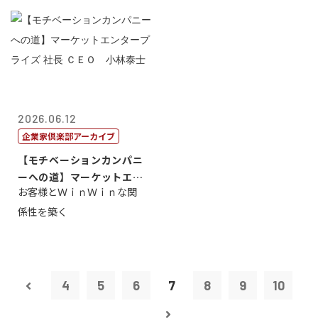
2026.06.12
企業家倶楽部アーカイブ
【モチベーションカンパニ
ーへの道】マーケットエン
お客様とＷｉｎＷｉｎな関
タープライズ...
係性を築く
4
5
6
7
8
9
10