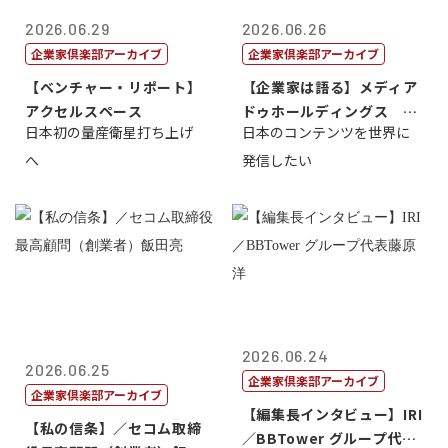
2026.06.29
2026.06.26
企業家倶楽部アーカイブ
企業家倶楽部アーカイブ
【ベンチャー・リポート】
【企業家は語る】メディア
アクセルスペース
ドゥホールディングス 代
日本初の量産衛星打ち上げ
日本のコンテンツを世界に
表取締役社長...
へ
発信したい
2026.06.24
2026.06.25
企業家倶楽部アーカイブ
企業家倶楽部アーカイブ
【編集長インタビュー】IRI
【私の信条】／セコム取締
／BBTower グループ代表