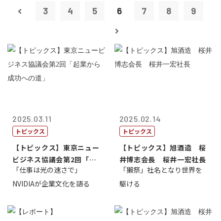
3
4
5
6
7
8
9
2025.03.11
2025.02.14
トピックス
トピックス
【トピックス】東京ニュー
【トピックス】旭酒造 桜
ビジネス協議会第2回「起
井博志会長 桜井一宏社長
「仕事は光の速さで」
「獺祭」社名となり世界を
業から成功へ...
NVIDIAが企業文化を語る
駆ける