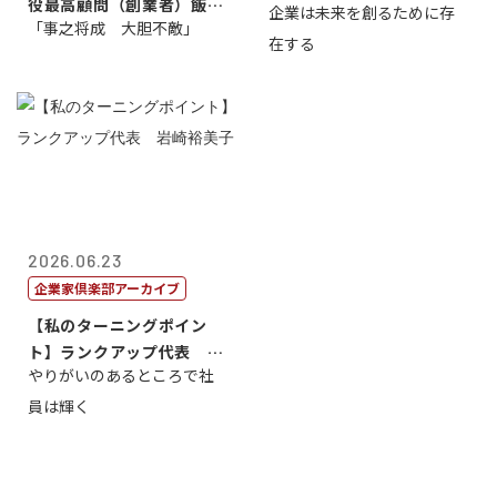
役最高顧問（創業者）飯田
企業は未来を創るために存
藤...
「事之将成 大胆不敵」
亮
在する
2026.06.23
企業家倶楽部アーカイブ
【私のターニングポイン
ト】ランクアップ代表 岩
やりがいのあるところで社
崎裕美子
員は輝く