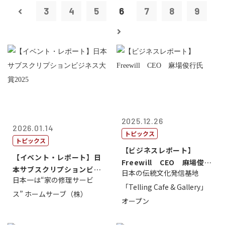
3
4
5
6
7
8
9
2025.12.26
2026.01.14
トピックス
トピックス
【ビジネスレポート】
【イベント・レポート】日
Freewill CEO 麻場俊行
本サブスクリプションビジ
日本の伝統文化発信基地
氏
日本一は“家の修理サービ
ネス大賞20...
「Telling Cafe & Gallery」
ス” ホームサーブ（株）
オープン