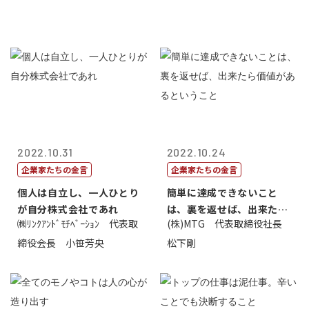
2022.10.31
2022.10.24
企業家たちの金言
企業家たちの金言
個人は自立し、一人ひとり
簡単に達成できないこと
が自分株式会社であれ
は、裏を返せば、出来たら
㈱ﾘﾝｸｱﾝﾄﾞﾓﾁﾍﾞｰｼｮﾝ 代表取
(株)MTG 代表取締役社長
価値があるとい...
締役会長 小笹芳央
松下剛