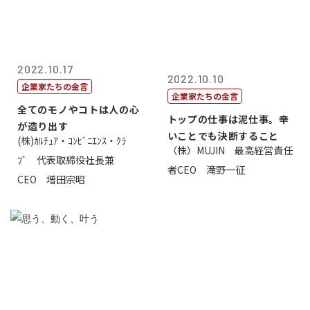
2022.10.17
2022.10.10
企業家たちの金言
企業家たちの金言
全てのモノやコトは人の心
トップの仕事は泥仕事。辛
が造り出す
いことでも決断すること
(株)ｶﾙﾁｭｱ・ｺﾝﾋﾞﾆｴﾝｽ・ｸﾗ
（株）MUJIN 最高経営責任
ﾌﾞ 代表取締役社長兼
者CEO 滝野一征
CEO 増田宗昭