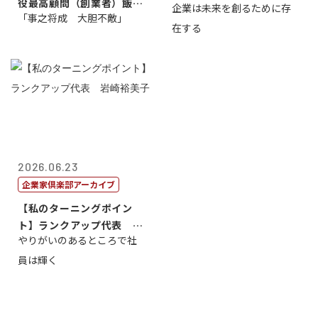
役最高顧問（創業者）飯田
企業は未来を創るために存
藤...
「事之将成 大胆不敵」
亮
在する
2026.06.23
企業家倶楽部アーカイブ
【私のターニングポイン
ト】ランクアップ代表 岩
やりがいのあるところで社
崎裕美子
員は輝く