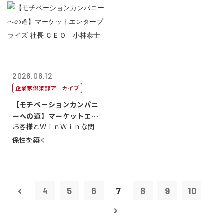
2026.06.12
企業家倶楽部アーカイブ
【モチベーションカンパニ
ーへの道】マーケットエン
お客様とＷｉｎＷｉｎな関
タープライズ...
係性を築く
4
5
6
7
8
9
10