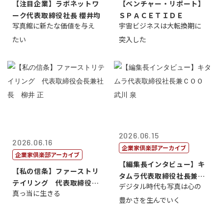
【注目企業】ラボネットワ
【ベンチャー・リポート】
ーク代表取締役社長 櫻井均
ＳＰＡＣＥＴＩＤＥ
写真館に新たな価値を与え
宇宙ビジネスは大転換期に
たい
突入した
2026.06.15
2026.06.16
企業家倶楽部アーカイブ
企業家倶楽部アーカイブ
【編集長インタビュー】キ
【私の信条】ファーストリ
タムラ代表取締役社長兼Ｃ
テイリング 代表取締役会
デジタル時代も写真は心の
ＯＯ 武川 ...
真っ当に生きる
長兼社長 柳...
豊かさを生んでいく