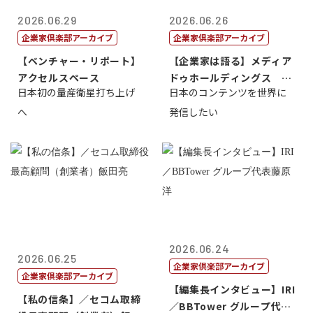
2026.06.29
2026.06.26
企業家倶楽部アーカイブ
企業家倶楽部アーカイブ
【ベンチャー・リポート】
【企業家は語る】メディア
アクセルスペース
ドゥホールディングス 代
日本初の量産衛星打ち上げ
日本のコンテンツを世界に
表取締役社長...
へ
発信したい
2026.06.24
2026.06.25
企業家倶楽部アーカイブ
企業家倶楽部アーカイブ
【編集長インタビュー】IRI
【私の信条】／セコム取締
／BBTower グループ代表