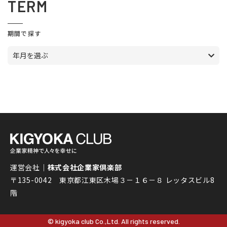
TERM
期間で探す
年月を選ぶ
運営会社｜
株式会社企業家倶楽部
〒135-0042 東京都江東区木場３－１６－８ レッタスビル8
階
© kigyoka club Co.,Ltd. All rights reserved.