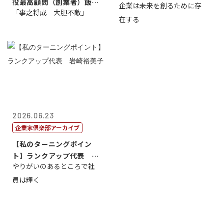
役最高顧問（創業者）飯田
企業は未来を創るために存
藤...
「事之将成 大胆不敵」
亮
在する
2026.06.23
企業家倶楽部アーカイブ
【私のターニングポイン
ト】ランクアップ代表 岩
やりがいのあるところで社
崎裕美子
員は輝く