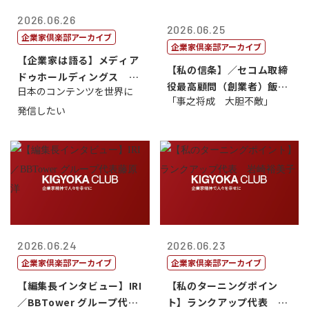
2026.06.26
2026.06.25
企業家倶楽部アーカイブ
企業家倶楽部アーカイブ
【企業家は語る】メディア
【私の信条】／セコム取締
ドゥホールディングス 代
役最高顧問（創業者）飯田
日本のコンテンツを世界に
表取締役社長...
「事之将成 大胆不敵」
亮
発信したい
2026.06.24
2026.06.23
企業家倶楽部アーカイブ
企業家倶楽部アーカイブ
【編集長インタビュー】IRI
【私のターニングポイン
／BBTower グループ代表
ト】ランクアップ代表 岩