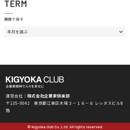
TERM
期間で探す
年月を選ぶ
運営会社｜
株式会社企業家倶楽部
〒135-0042 東京都江東区木場３－１６－８ レッタスビル8
階
© kigyoka club Co.,Ltd. All rights reserved.