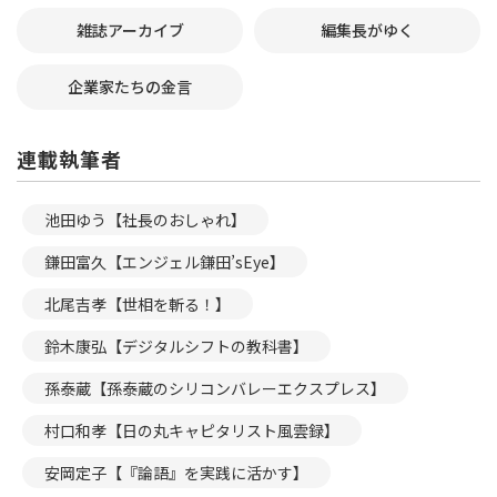
雑誌アーカイブ
編集長がゆく
企業家たちの金言
連載執筆者
池田ゆう【社長のおしゃれ】
鎌田富久【エンジェル鎌田’sEye】
北尾吉孝【世相を斬る！】
鈴木康弘【デジタルシフトの教科書】
孫泰蔵【孫泰蔵のシリコンバレーエクスプレス】
村口和孝【日の丸キャピタリスト風雲録】
安岡定子【『論語』を実践に活かす】