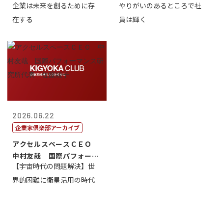
企業は未来を創るために存
やりがいのあるところで社
藤...
崎裕美子
在する
員は輝く
2026.06.22
企業家倶楽部アーカイブ
アクセルスペースＣＥＯ
中村友哉 国際パフォーマ
【宇宙時代の問題解決】世
ンス研究所代...
界的困難に衛星活用の時代