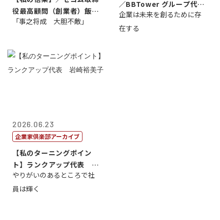
／BBTower グループ代表
役最高顧問（創業者）飯田
企業は未来を創るために存
藤...
「事之将成 大胆不敵」
亮
在する
2026.06.23
企業家倶楽部アーカイブ
【私のターニングポイン
ト】ランクアップ代表 岩
やりがいのあるところで社
崎裕美子
員は輝く