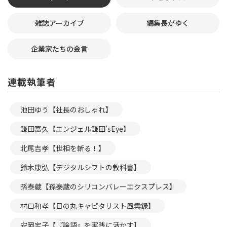
雑誌アーカイブ
編集長がゆく
企業家たちの金言
連載執筆者
池田ゆう【社長のおしゃれ】
鎌田富久【エンジェル鎌田’sEye】
北尾吉孝【世相を斬る！】
鈴木康弘【デジタルシフトの教科書】
孫泰蔵【孫泰蔵のシリコンバレーエクスプレス】
村口和孝【日の丸キャピタリスト風雲録】
安岡定子【『論語』を実践に活かす】