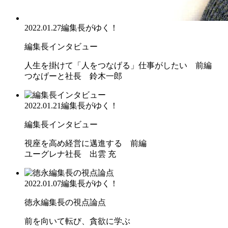
2022.01.27
編集長がゆく！
編集長インタビュー
人生を掛けて「人をつなげる」仕事がしたい 前編
つなげーと社長 鈴木一郎
2022.01.21
編集長がゆく！
編集長インタビュー
視座を高め経営に邁進する 前編
ユーグレナ社長 出雲 充
2022.01.07
編集長がゆく！
徳永編集長の視点論点
前を向いて転び、貪欲に学ぶ