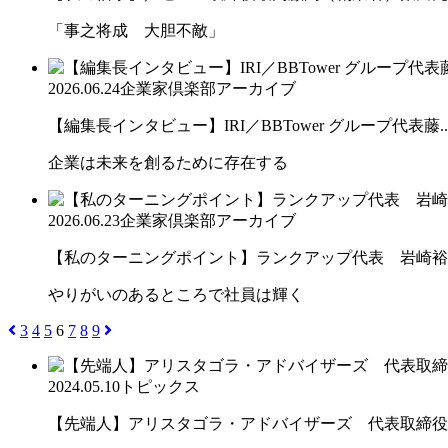
「事之将成 大胆不敵」
2026.06.24
企業家倶楽部アーカイブ
【編集長インタビュー】IRI／BBTower グループ代表藤..
企業は未来を創るために存在する
2026.06.23
企業家倶楽部アーカイブ
【私のターニングポイント】ランクアップ代表 岩崎裕
やりがいのあるところで社員は輝く
3
4
5
6
7
8
9
2024.05.10
トピックス
【先端人】アリスタゴラ・アドバイザーズ 代表取締役会長