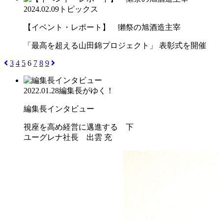
2024.02.09
トピックス
【イベント・レポート】 獺祭の旭酒造主宰
「最高を超える山田錦プロジェクト」 表彰式を開催
3
4
5
6
7
8
9
2022.01.28
編集長がゆく！
編集長インタビュー
視座を高め経営に邁進する 下
ユーグレナ社長 出雲 充