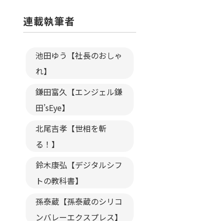
連載執筆者
池田ゆう【社長のおしゃ
れ】
鎌田富久【エンジェル鎌
田’sEye】
北尾吉孝【世相を斬
る！】
鈴木康弘【デジタルシフ
トの教科書】
孫泰蔵【孫泰蔵のシリコ
ンバレーエクスプレス】