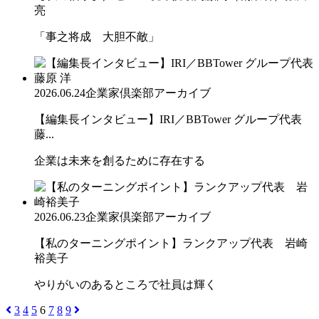
亮
「事之将成 大胆不敵」
2026.06.24
企業家倶楽部アーカイブ
【編集長インタビュー】IRI／BBTower グループ代表
藤...
企業は未来を創るために存在する
2026.06.23
企業家倶楽部アーカイブ
【私のターニングポイント】ランクアップ代表 岩崎
裕美子
やりがいのあるところで社員は輝く
3
4
5
6
7
8
9