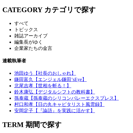
CATEGORY
カテゴリで探す
すべて
トピックス
雑誌アーカイブ
編集長がゆく
企業家たちの金言
連載執筆者
池田ゆう【社長のおしゃれ】
鎌田富久【エンジェル鎌田’sEye】
北尾吉孝【世相を斬る！】
鈴木康弘【デジタルシフトの教科書】
孫泰蔵【孫泰蔵のシリコンバレーエクスプレス】
村口和孝【日の丸キャピタリスト風雲録】
安岡定子【『論語』を実践に活かす】
TERM
期間で探す