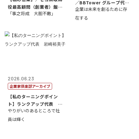
／BBTower グループ代表
役最高顧問（創業者）飯田
企業は未来を創るために存
藤...
「事之将成 大胆不敵」
亮
在する
2026.06.23
企業家倶楽部アーカイブ
【私のターニングポイン
ト】ランクアップ代表 岩
やりがいのあるところで社
崎裕美子
員は輝く