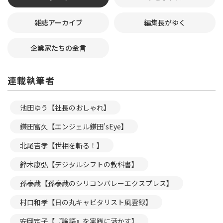
雑誌アーカイブ
編集長がゆく
企業家たちの金言
連載執筆者
池田ゆう【社長のおしゃれ】
鎌田富久【エンジェル鎌田’sEye】
北尾吉孝【世相を斬る！】
鈴木康弘【デジタルシフトの教科書】
孫泰蔵【孫泰蔵のシリコンバレーエクスプレス】
村口和孝【日の丸キャピタリスト風雲録】
安岡定子【『論語』を実践に活かす】