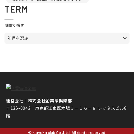
TERM
期間で探す
年月を選ぶ
運営会社｜
株式会社企業家倶楽部
〒135-0042 東京都江東区木場３－１６－８ レッタスビル8
階
© kigyoka club Co.,Ltd. All rights reserved.