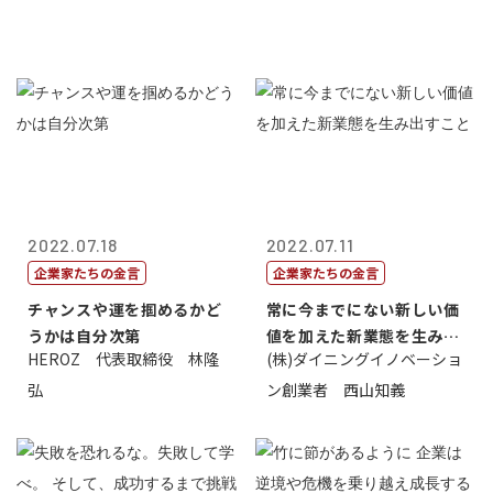
2022.07.18
2022.07.11
企業家たちの金言
企業家たちの金言
チャンスや運を掴めるかど
常に今までにない新しい価
うかは自分次第
値を加えた新業態を生み出
HEROZ 代表取締役 林隆
(株)ダイニングイノベーショ
すこと
弘
ン創業者 西山知義