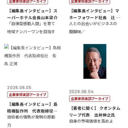
企業家倶楽部アーカイブ
企業家倶楽部アーカイブ
【編集長インタビュー】ス
【編集長インタビュー】マ
ーパーホテル会長山本梁介
ネーフォワード社長 辻 庸
「自律型感動人間」を育て
人との出会いがビジネスの
介
地域ナンバーワンを目指す
醍醐味／
2026.06.05
2026.06.04
企業家倶楽部アーカイブ
企業家倶楽部アーカイブ
【編集長インタビュー】島
【著者に聞く】 クオンタム
精機製作所 代表取締役
リープ代表 出井伸之氏
技術者の情熱が発明の原動
社 長 島 正...
自身の市場価値を高めよ
力