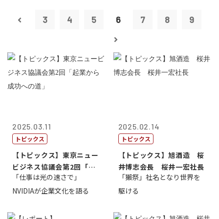
3
4
5
6
7
8
9
2025.03.11
2025.02.14
トピックス
トピックス
【トピックス】東京ニュー
【トピックス】旭酒造 桜
ビジネス協議会第2回「起
井博志会長 桜井一宏社長
「仕事は光の速さで」
「獺祭」社名となり世界を
業から成功へ...
NVIDIAが企業文化を語る
駆ける