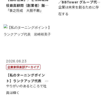
／BBTower グループ代表
役最高顧問（創業者）飯田
企業は未来を創るために存
藤...
「事之将成 大胆不敵」
亮
在する
2026.06.23
企業家倶楽部アーカイブ
【私のターニングポイン
ト】ランクアップ代表 岩
やりがいのあるところで社
崎裕美子
員は輝く