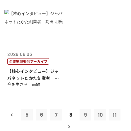
2026.06.03
企業家倶楽部アーカイブ
【核心インタビュー】ジャ
パネットたかた創業者 髙
今を生きる 前編
田 明氏
5
6
7
8
9
10
11