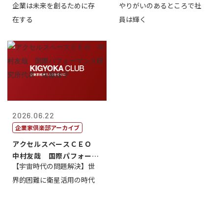
企業は未来を創るために存
やりがいのあるところで社
藤...
崎裕美子
在する
員は輝く
2026.06.22
企業家倶楽部アーカイブ
アクセルスペースＣＥＯ
中村友哉 国際パフォーマ
【宇宙時代の問題解決】世
ンス研究所代...
界的困難に衛星活用の時代