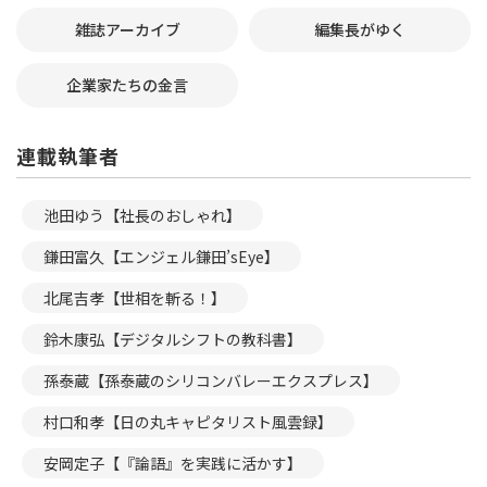
雑誌アーカイブ
編集長がゆく
企業家たちの金言
連載執筆者
池田ゆう【社長のおしゃれ】
鎌田富久【エンジェル鎌田’sEye】
北尾吉孝【世相を斬る！】
鈴木康弘【デジタルシフトの教科書】
孫泰蔵【孫泰蔵のシリコンバレーエクスプレス】
村口和孝【日の丸キャピタリスト風雲録】
安岡定子【『論語』を実践に活かす】