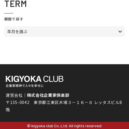
TERM
期間で探す
年月を選ぶ
運営会社｜
株式会社企業家倶楽部
〒135-0042 東京都江東区木場３－１６－８ レッタスビル8
階
© kigyoka club Co.,Ltd. All rights reserved.