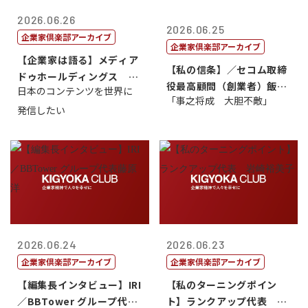
2026.06.26
2026.06.25
企業家倶楽部アーカイブ
企業家倶楽部アーカイブ
【企業家は語る】メディア
【私の信条】／セコム取締
ドゥホールディングス 代
役最高顧問（創業者）飯田
日本のコンテンツを世界に
表取締役社長...
「事之将成 大胆不敵」
亮
発信したい
2026.06.24
2026.06.23
企業家倶楽部アーカイブ
企業家倶楽部アーカイブ
【編集長インタビュー】IRI
【私のターニングポイン
／BBTower グループ代表
ト】ランクアップ代表 岩