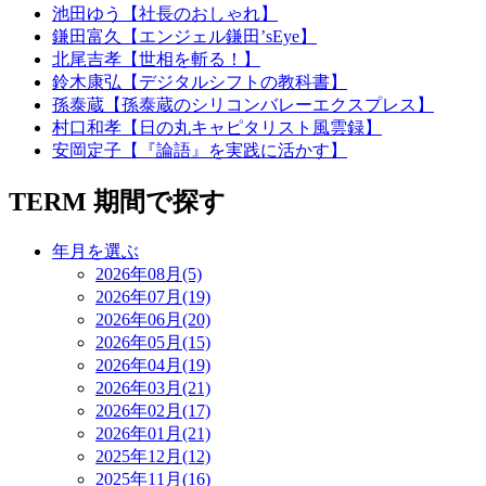
池田ゆう【社長のおしゃれ】
鎌田富久【エンジェル鎌田’sEye】
北尾吉孝【世相を斬る！】
鈴木康弘【デジタルシフトの教科書】
孫泰蔵【孫泰蔵のシリコンバレーエクスプレス】
村口和孝【日の丸キャピタリスト風雲録】
安岡定子【『論語』を実践に活かす】
TERM
期間で探す
年月を選ぶ
2026年08月(5)
2026年07月(19)
2026年06月(20)
2026年05月(15)
2026年04月(19)
2026年03月(21)
2026年02月(17)
2026年01月(21)
2025年12月(12)
2025年11月(16)