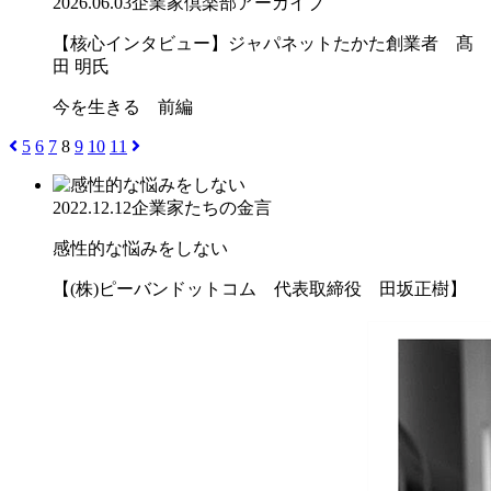
2026.06.03
企業家倶楽部アーカイブ
【核心インタビュー】ジャパネットたかた創業者 髙
田 明氏
今を生きる 前編
5
6
7
8
9
10
11
2022.12.12
企業家たちの金言
感性的な悩みをしない
【(株)ピーバンドットコム 代表取締役 田坂正樹】