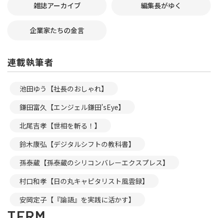
雑誌アーカイブ
編集長がゆく
企業家たちの金言
連載執筆者
池田ゆう【社長のおしゃれ】
鎌田富久【エンジェル鎌田’sEye】
北尾吉孝【世相を斬る！】
鈴木康弘【デジタルシフトの教科書】
孫泰蔵【孫泰蔵のシリコンバレーエクスプレス】
村口和孝【日の丸キャピタリスト風雲録】
安岡定子【『論語』を実践に活かす】
TERM