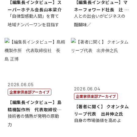
【編集長インタビュー】ス
【編集長インタビュー】マ
ーパーホテル会長山本梁介
ネーフォワード社長 辻 庸
「自律型感動人間」を育て
人との出会いがビジネスの
介
地域ナンバーワンを目指す
醍醐味／
2026.06.05
2026.06.04
企業家倶楽部アーカイブ
企業家倶楽部アーカイブ
【編集長インタビュー】島
【著者に聞く】 クオンタム
精機製作所 代表取締役
リープ代表 出井伸之氏
技術者の情熱が発明の原動
社 長 島 正...
自身の市場価値を高めよ
力