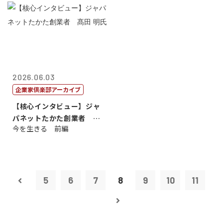
2026.06.03
企業家倶楽部アーカイブ
【核心インタビュー】ジャ
パネットたかた創業者 髙
今を生きる 前編
田 明氏
5
6
7
8
9
10
11