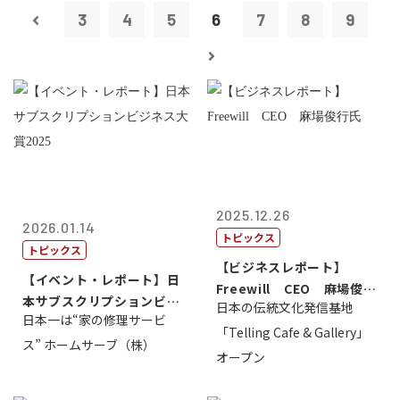
3
4
5
6
7
8
9
2025.12.26
2026.01.14
トピックス
トピックス
【ビジネスレポート】
【イベント・レポート】日
Freewill CEO 麻場俊行
本サブスクリプションビジ
日本の伝統文化発信基地
氏
日本一は“家の修理サービ
ネス大賞20...
「Telling Cafe & Gallery」
ス” ホームサーブ（株）
オープン