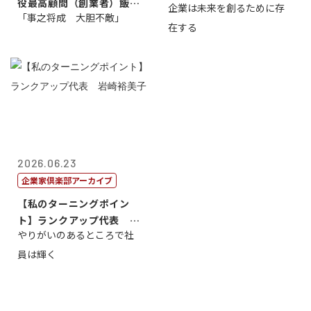
役最高顧問（創業者）飯田
企業は未来を創るために存
藤...
「事之将成 大胆不敵」
亮
在する
2026.06.23
企業家倶楽部アーカイブ
【私のターニングポイン
ト】ランクアップ代表 岩
やりがいのあるところで社
崎裕美子
員は輝く