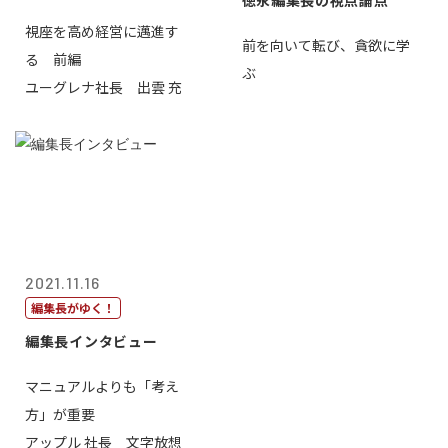
徳永編集長の視点論点
視座を高め経営に邁進す
前を向いて転び、貪欲に学
る 前編
ぶ
ユーグレナ社長 出雲 充
2021.11.16
編集長がゆく！
編集長インタビュー
マニュアルよりも「考え
方」が重要
アップル 社長 文字放想