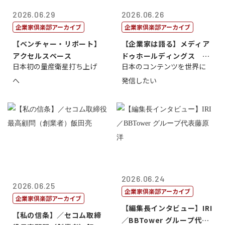
2026.06.29
2026.06.26
企業家倶楽部アーカイブ
企業家倶楽部アーカイブ
【ベンチャー・リポート】
【企業家は語る】メディア
アクセルスペース
ドゥホールディングス 代
日本初の量産衛星打ち上げ
日本のコンテンツを世界に
表取締役社長...
へ
発信したい
2026.06.24
2026.06.25
企業家倶楽部アーカイブ
企業家倶楽部アーカイブ
【編集長インタビュー】IRI
【私の信条】／セコム取締
／BBTower グループ代表