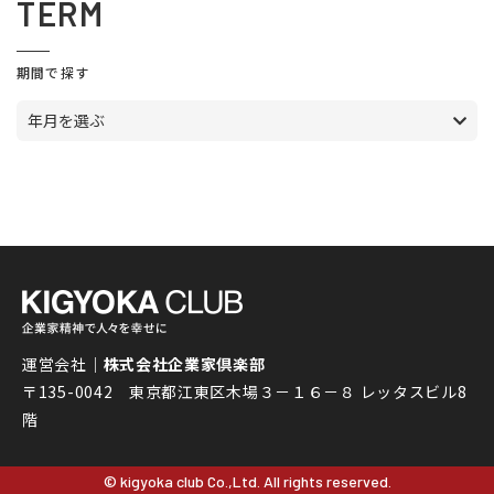
TERM
期間で探す
年月を選ぶ
運営会社｜
株式会社企業家倶楽部
〒135-0042 東京都江東区木場３－１６－８ レッタスビル8
階
© kigyoka club Co.,Ltd. All rights reserved.