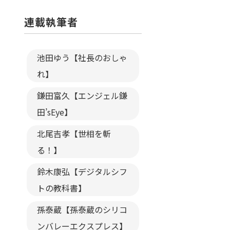
連載執筆者
池田ゆう【社長のおしゃ
れ】
鎌田富久【エンジェル鎌
田’sEye】
北尾吉孝【世相を斬
る！】
鈴木康弘【デジタルシフ
トの教科書】
孫泰蔵【孫泰蔵のシリコ
ンバレーエクスプレス】