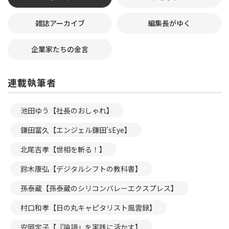
雑誌アーカイブ
編集長がゆく
企業家たちの金言
連載執筆者
池田ゆう【社長のおしゃれ】
鎌田富久【エンジェル鎌田’sEye】
北尾吉孝【世相を斬る！】
鈴木康弘【デジタルシフトの教科書】
孫泰蔵【孫泰蔵のシリコンバレーエクスプレス】
村口和孝【日の丸キャピタリスト風雲録】
安岡定子【『論語』を実践に活かす】