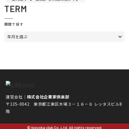
TERM
期間で探す
年月を選ぶ
運営会社｜
株式会社企業家倶楽部
〒135-0042 東京都江東区木場３－１６－８ レッタスビル8
階
© kigyoka club Co.,Ltd. All rights reserved.