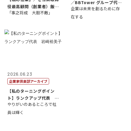
／BBTower グループ代表
役最高顧問（創業者）飯田
企業は未来を創るために存
藤...
「事之将成 大胆不敵」
亮
在する
2026.06.23
企業家倶楽部アーカイブ
【私のターニングポイン
ト】ランクアップ代表 岩
やりがいのあるところで社
崎裕美子
員は輝く