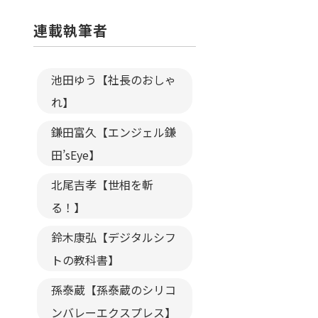
連載執筆者
池田ゆう【社長のおしゃ
れ】
鎌田富久【エンジェル鎌
田’sEye】
北尾吉孝【世相を斬
る！】
鈴木康弘【デジタルシフ
トの教科書】
孫泰蔵【孫泰蔵のシリコ
ンバレーエクスプレス】