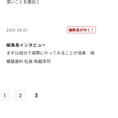
深いことを面白く
編集長がゆく！
2021.05.01
編集長インタビュー
まずは自分で実際にやってみることが信条 相
模屋食料 社長 鳥越淳司
1
2
3