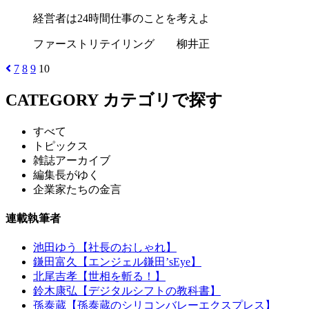
経営者は24時間仕事のことを考えよ
ファーストリテイリング 柳井正
7
8
9
10
CATEGORY
カテゴリで探す
すべて
トピックス
雑誌アーカイブ
編集長がゆく
企業家たちの金言
連載執筆者
池田ゆう【社長のおしゃれ】
鎌田富久【エンジェル鎌田’sEye】
北尾吉孝【世相を斬る！】
鈴木康弘【デジタルシフトの教科書】
孫泰蔵【孫泰蔵のシリコンバレーエクスプレス】