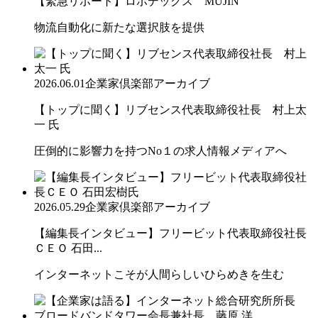
【緊急リポート】ロボデックス MUJIN
物流自動化に新たな選択肢を提供
2026.06.01
企業家倶楽部アーカイブ
【トップに聞く】リブセンス代表取締役社長 村上太
一 氏
圧倒的に影響力を持つNo１の求人情報メディアへ
2026.05.29
企業家倶楽部アーカイブ
【編集長インタビュー】フリービット代表取締役社長
ＣＥＯ 石田...
インターネットこそが人間らしいひらめきを生む