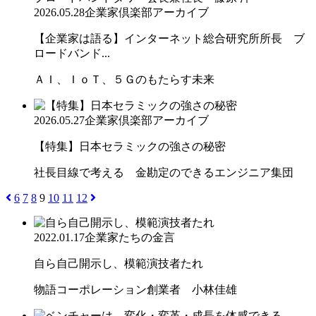
2026.05.28
企業家倶楽部アーカイブ
【企業家は語る】インターネット総合研究所所長 ブ
ロードバンド...
ＡＩ、ＩｏＴ、５Ｇのもたらす未来
2026.05.27
企業家倶楽部アーカイブ
【特集】日本セラミックの強さの秘密
社長目線で考える 金勘定のできるエンジニア集団
6
7
8
9
10
11
12
2022.01.17
企業家たちの金言
自ら自己開示し、模範演技者たれ
物語コーポレーション創業者 小林佳雄