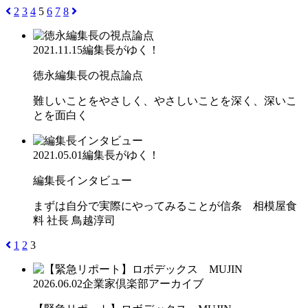
2
3
4
5
6
7
8
2021.11.15
編集長がゆく！
徳永編集長の視点論点
難しいことをやさしく、やさしいことを深く、深いこ
とを面白く
2021.05.01
編集長がゆく！
編集長インタビュー
まずは自分で実際にやってみることが信条 相模屋食
料 社長 鳥越淳司
1
2
3
2026.06.02
企業家倶楽部アーカイブ