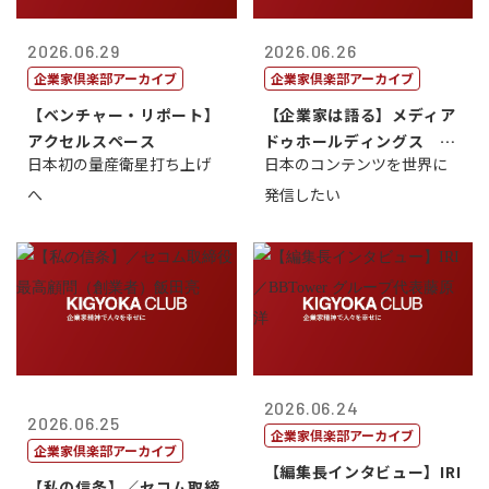
2026.06.29
2026.06.26
企業家倶楽部アーカイブ
企業家倶楽部アーカイブ
【ベンチャー・リポート】
【企業家は語る】メディア
アクセルスペース
ドゥホールディングス 代
日本初の量産衛星打ち上げ
日本のコンテンツを世界に
表取締役社長...
へ
発信したい
2026.06.24
2026.06.25
企業家倶楽部アーカイブ
企業家倶楽部アーカイブ
【編集長インタビュー】IRI
【私の信条】／セコム取締