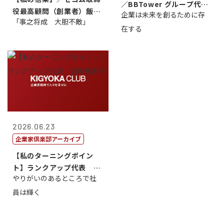
／BBTower グループ代表
役最高顧問（創業者）飯田
企業は未来を創るために存
藤...
「事之将成 大胆不敵」
亮
在する
2026.06.23
企業家倶楽部アーカイブ
【私のターニングポイン
ト】ランクアップ代表 岩
やりがいのあるところで社
崎裕美子
員は輝く