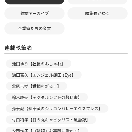
雑誌アーカイブ
編集長がゆく
企業家たちの金言
連載執筆者
池田ゆう【社長のおしゃれ】
鎌田富久【エンジェル鎌田’sEye】
北尾吉孝【世相を斬る！】
鈴木康弘【デジタルシフトの教科書】
孫泰蔵【孫泰蔵のシリコンバレーエクスプレス】
村口和孝【日の丸キャピタリスト風雲録】
安岡定子【『論語』を実践に活かす】