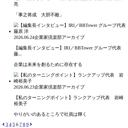
亮
「事之将成 大胆不敵」
2026.06.24
企業家倶楽部アーカイブ
【編集長インタビュー】IRI／BBTower グループ代表
藤...
企業は未来を創るために存在する
2026.06.23
企業家倶楽部アーカイブ
【私のターニングポイント】ランクアップ代表 岩崎
裕美子
やりがいのあるところで社員は輝く
3
4
5
6
7
8
9