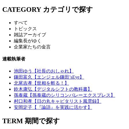
CATEGORY
カテゴリで探す
すべて
トピックス
雑誌アーカイブ
編集長がゆく
企業家たちの金言
連載執筆者
池田ゆう【社長のおしゃれ】
鎌田富久【エンジェル鎌田’sEye】
北尾吉孝【世相を斬る！】
鈴木康弘【デジタルシフトの教科書】
孫泰蔵【孫泰蔵のシリコンバレーエクスプレス】
村口和孝【日の丸キャピタリスト風雲録】
安岡定子【『論語』を実践に活かす】
TERM
期間で探す