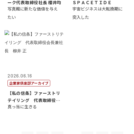
ーク代表取締役社長 櫻井均
ＳＰＡＣＥＴＩＤＥ
写真館に新たな価値を与え
宇宙ビジネスは大転換期に
たい
突入した
2026.06.16
企業家倶楽部アーカイブ
【私の信条】ファーストリ
テイリング 代表取締役会
真っ当に生きる
長兼社長 柳...