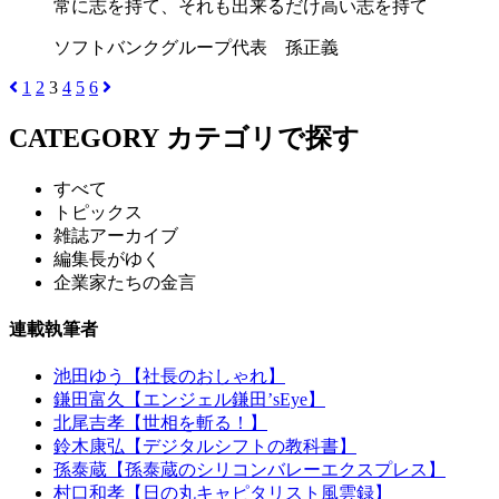
常に志を持て、それも出来るだけ高い志を持て
ソフトバンクグループ代表 孫正義
1
2
3
4
5
6
CATEGORY
カテゴリで探す
すべて
トピックス
雑誌アーカイブ
編集長がゆく
企業家たちの金言
連載執筆者
池田ゆう【社長のおしゃれ】
鎌田富久【エンジェル鎌田’sEye】
北尾吉孝【世相を斬る！】
鈴木康弘【デジタルシフトの教科書】
孫泰蔵【孫泰蔵のシリコンバレーエクスプレス】
村口和孝【日の丸キャピタリスト風雲録】