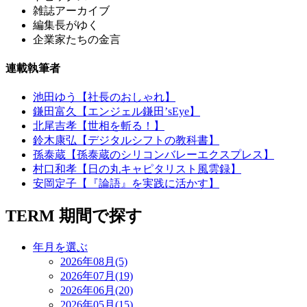
雑誌アーカイブ
編集長がゆく
企業家たちの金言
連載執筆者
池田ゆう【社長のおしゃれ】
鎌田富久【エンジェル鎌田’sEye】
北尾吉孝【世相を斬る！】
鈴木康弘【デジタルシフトの教科書】
孫泰蔵【孫泰蔵のシリコンバレーエクスプレス】
村口和孝【日の丸キャピタリスト風雲録】
安岡定子【『論語』を実践に活かす】
TERM
期間で探す
年月を選ぶ
2026年08月(5)
2026年07月(19)
2026年06月(20)
2026年05月(15)