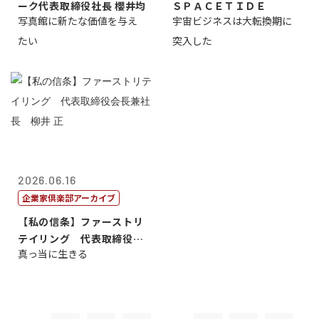
ーク代表取締役社長 櫻井均
ＳＰＡＣＥＴＩＤＥ
写真館に新たな価値を与え
宇宙ビジネスは大転換期に
たい
突入した
2026.06.16
企業家倶楽部アーカイブ
【私の信条】ファーストリ
テイリング 代表取締役会
真っ当に生きる
長兼社長 柳...