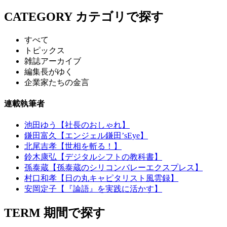
CATEGORY
カテゴリで探す
すべて
トピックス
雑誌アーカイブ
編集長がゆく
企業家たちの金言
連載執筆者
池田ゆう【社長のおしゃれ】
鎌田富久【エンジェル鎌田’sEye】
北尾吉孝【世相を斬る！】
鈴木康弘【デジタルシフトの教科書】
孫泰蔵【孫泰蔵のシリコンバレーエクスプレス】
村口和孝【日の丸キャピタリスト風雲録】
安岡定子【『論語』を実践に活かす】
TERM
期間で探す